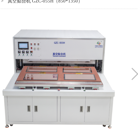
>
真空贴合机 GZC-055H（850*1350）